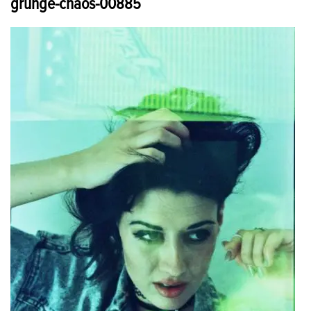
grunge-chaos-00885